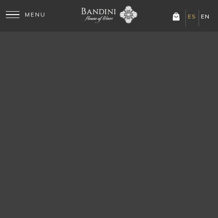
ES
EN
LAS COMPUERTAS · LUJÁN DE CUYO
Almuerzo entre viñedos,
al
pie de la cordillera
Cocina de autor mendocina, maridada con nuestros
vinos, en una de las bodegas más antiguas de Mendoza.
★★★★★
4.8 de 5 · 415 reseñas
Cupos limitados · reservá con 48 hs de anticipación