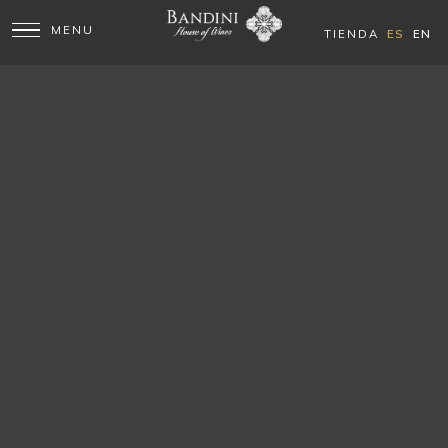
ES
EN
TIENDA
Historia de Finca Bandini:
un siglo de vino en Las
Compuertas
REGIÓN HISTÓRICA
Las Compuertas