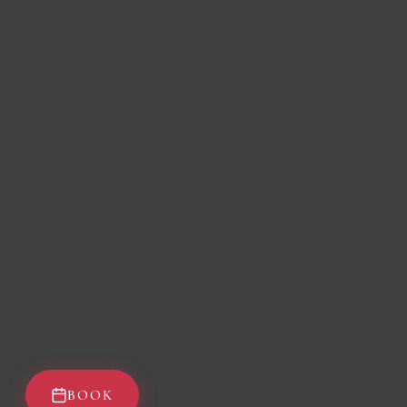
Guía de enoturismo
Historia
Contacto
Novedades
Legales
Protección de datos
© 2026 Finca Bandini House of Wines. Todos los derechos
reservados. ·
Legales
·
Protección de datos
Beber con
moderación. Prohibida su venta a menores de 18 años.
Diseño
por
estudiofuria.com
BOOK
★★★★★
●●●●●