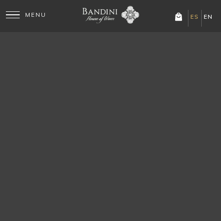
Mostrando los 2 resultados
ES
EN
Dos Cauces Blanc de
Los Muros Blanc de
Blancs
Blancs
Blanc de Blancs de Finca
Vino blanco premium de
Bandini, Mendoza. La
Finca Bandini, Luján de
línea Dos Cauces expresa
Cuyo. Los Muros Blanc
con pureza el potencial
de Blancs captura la
blanco de Luján de Cuyo:
frescura mineral del
COMPRAR VIA
COMPRAR VIA
WHATSAPP
WHATSAPP
acidez vibrante, aromas
terroir mendocino:
cítricos y...
aromas cítricos, gran