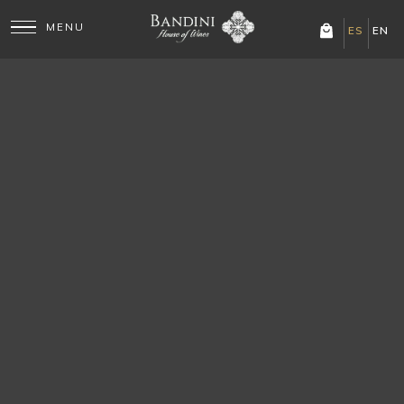
Mostrando el único resultado
ES
EN
Terroir Único Malbec
El Malbec más expresivo
de Finca Bandini: Terroir
Único, nacido del sueño
de Federico Bandini de
plasmar en un vino la
COMPRAR VIA
WHATSAPP
identidad pura de Luján
de...