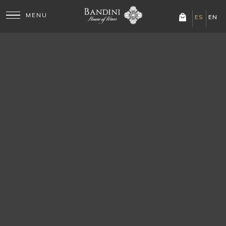
Mostrando los 6 resultados
ES
EN
Bandini Rosé de
Dos Cauces Malbec
Malbec
Vino Malbec de Mendoza
elaborado en Finca
Rosé de Malbec de Finca
Bandini, Luján de Cuyo.
Bandini, Luján de Cuyo.
Dos Cauces expresa la
Color salmón intenso,
riqueza del terroir andino
aromas de frutillas
con frutas rojas
frescas y pétalos de rosa,
COMPRAR VIA
COMPRAR VIA
WHATSAPP
maduras, notas
WHATSAPP
con una boca vibrante y
especiadas y...
refrescante....